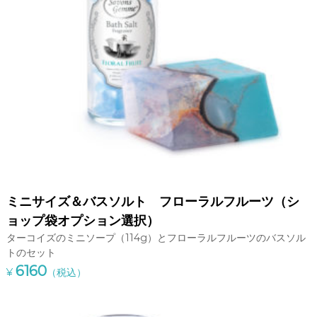
ひ
ご
利
用
く
だ
さ
い
。
ミニサイズ＆バスソルト フローラルフルーツ（シ
ョップ袋オプション選択）
ターコイズのミニソープ（114g）とフローラルフルーツのバスソル
トのセット
6160
¥
（税込）