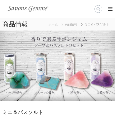
コ
ン
公
石
鹸
テ
式
の
ン
オ
通
商品情報
ツ
ホーム
商品情報
ミニ＆バスソルト
ン
販
へ
（
ラ
ス
通
イ
キ
信
ン
販
ッ
売
プ
ス
）
ト
な
ア
ら
世
宝
界
石
で
石
一
番
鹸
美
『
し
S
い
宝
a
石
ミニ＆バスソルト
v
石