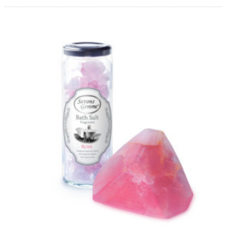
o
鹸
「
n
S
s
a
G
v
o
e
n
m
s
m
G
e
e
m
（
m
サ
e
」
ボ
。
ン
当
ジ
サ
イ
ェ
ト
ム
で
）
は
、
』
通
販
で