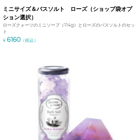
い
ミニサイズ＆バスソルト ローズ（ショップ袋オプ
つ
で
ション選択）
も
ローズクォーツのミニソープ（114g）とローズのバスソルトのセッ
高
ト
品
6160
質
¥
（税込）
の
宝
石
石
鹸
を
販
売
で
き
る
よ
う
努
め
て
お
り