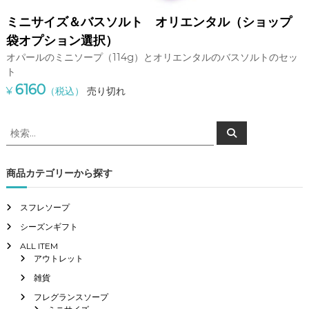
ミニサイズ＆バスソルト オリエンタル（ショップ
袋オプション選択）
オパールのミニソープ（114g）とオリエンタルのバスソルトのセッ
ト
6160
¥
（税込）
売り切れ
検
検
索
索
対
象
商品カテゴリーから探す
:
スフレソープ
シーズンギフト
ALL ITEM
アウトレット
雑貨
フレグランスソープ