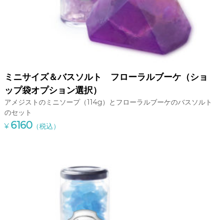
ま
す
。
プ
レ
ゼ
ン
ト
ミニサイズ＆バスソルト フローラルブーケ（ショ
や
引
ップ袋オプション選択）
き
アメジストのミニソープ（114g）とフローラルブーケのバスソルト
出
のセット
物
6160
等
¥
（税込）
に
最
適
な
宝
石
石
鹸
を
ぜ