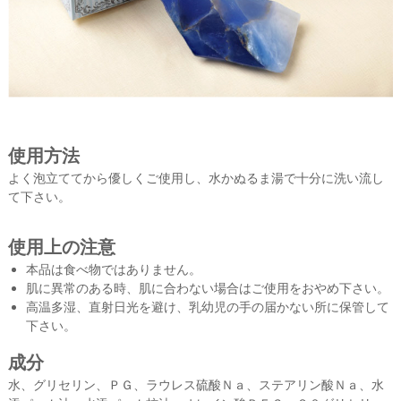
ひ
ご
利
用
く
だ
さ
い
。
使用方法
よく泡立ててから優しくご使用し、水かぬるま湯で十分に洗い流し
て下さい。
使用上の注意
本品は食べ物ではありません。
肌に異常のある時、肌に合わない場合はご使用をおやめ下さい。
高温多湿、直射日光を避け、乳幼児の手の届かない所に保管して
下さい。
成分
水、グリセリン、ＰＧ、ラウレス硫酸Ｎａ、ステアリン酸Ｎａ、水