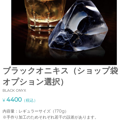
o
鹸
「
n
S
s
a
G
v
o
e
n
m
s
m
G
e
e
m
（
m
サ
e
ブラックオニキス（ショップ袋
」
ボ
。
オプション選択）
ン
当
ジ
サ
BLACK ONYX
イ
ェ
ト
4400
ム
¥
（税込）
で
）
は
内容量：レギュラーサイズ（170g）
、
』
※手作り加工のためそれぞれ若干の誤差があります。
通
販
で