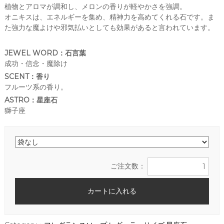
植物とアロマが調和し、メロンの香りが軽やかさを強調。
い
オニキスは、エネルギーを集め、精神力を高めてくれる石です。ま
つ
で
た強力な魔よけや邪気払いとしても効果があると言われています。
も
高
JEWEL WORD：石言葉
品
質
成功・信念・魔除け
の
SCENT：香り
宝
フルーツ系の香り。
石
石
ASTRO：星座石
鹸
獅子座
を
販
売
で
き
る
ご注文数：
よ
う
努
め
て
お
り