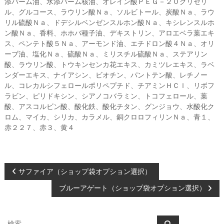
添パーム油、水添パーム核油、オレイン酸ＰＥＧ－２０グリセリ
ル、グルコース、ラウリン酸Ｎａ、ソルビトール、炭酸Ｎａ、ラウ
リル硫酸Ｎａ、ドデシルベンゼンスルホン酸Ｎａ、キシレンスルホ
ン酸Ｎａ、香料、ホホバ種子油、デキストリン、アロエベラ葉エキ
ス、ペンテト酸５Ｎａ、アーモンド油、エチドロン酸４Ｎａ、オリ
ーブ油、塩化Ｎａ、硫酸Ｎａ、ミリスチル硫酸Ｎａ、ステアリン
酸、ラウリン酸、トウキンセンカ花エキス、カミツレエキス、ラベ
ンダーエキス、ナイアシン、ビオチン、パントテン酸、レチノー
ル、コレカルシフェロールポリペプチド、チアミンＨＣｌ、リボフ
ラビン、ピリドキシン、シアノコバラミン、トコフェロール、葉
酸、アスコルビン酸、酸化鉄、酸化チタン、グンジョウ、水酸化ク
ロム、マイカ、シリカ、カラメル、銅クロロフィリンＮａ、青１、
赤２２７、赤３、黄４
投
サファイア（ショップ袋オプション選択）
ブルーアゲート（ショップ袋オプション選択）
稿
ナ
検
検