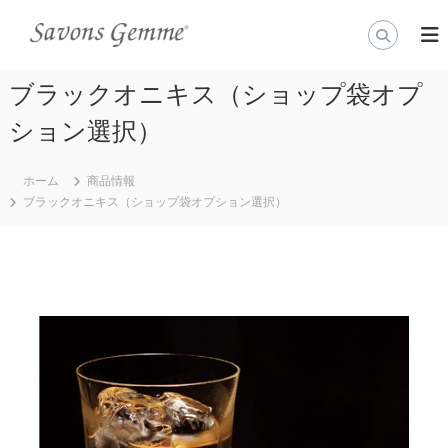
コ
ン
公
石
鹸
テ
式
の
ン
オ
通
ブラックオニキス（ショップ袋オプ
ツ
ン
販
へ
（
ション選択）
ラ
ス
通
イ
キ
信
ン
販
ッ
ホーム
商品情報
売
プ
ス
ブラックオニキス（ショップ袋オプション選択）
）
ト
な
ア
ら
世
宝
界
石
で
石
一
番
鹸
美
『
し
S
い
宝
a
石
v
石