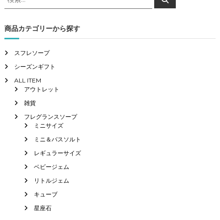
索
索
ビ
対
象
商品カテゴリーから探す
ゲ
:
スフレソープ
ー
シーズンギフト
シ
ALL ITEM
アウトレット
ョ
雑貨
フレグランスソープ
ン
ミニサイズ
ミニ＆バスソルト
レギュラーサイズ
ベビージェム
リトルジェム
キューブ
星座石