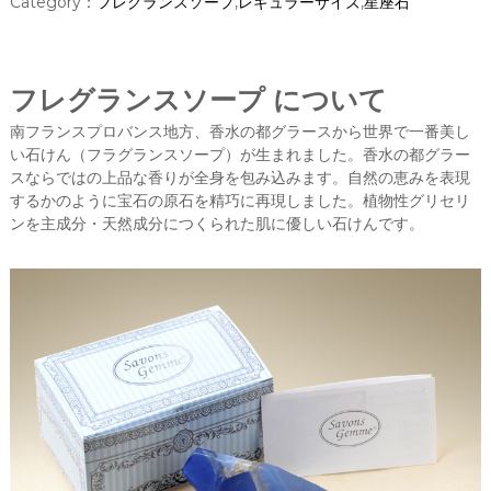
Category：
フレグランスソープ
,
レギュラーサイズ
,
星座石
ま
す
。
プ
フレグランスソープ について
レ
ゼ
南フランスプロバンス地方、香水の都グラースから世界で一番美し
ン
い石けん（フラグランスソープ）が生まれました。香水の都グラー
ト
スならではの上品な香りが全身を包み込みます。自然の恵みを表現
や
引
するかのように宝石の原石を精巧に再現しました。植物性グリセリ
き
ンを主成分・天然成分につくられた肌に優しい石けんです。
出
物
等
に
最
適
な
宝
石
石
鹸
を
ぜ