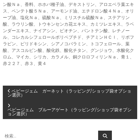
ン酸Ｎａ、香料、ホホバ種子油、デキストリン、アロエベラ葉エキ
ス、ペンテト酸５Ｎａ、アーモンド油、エチドロン酸４Ｎａ、オリ
ーブ油、塩化Ｎａ、硫酸Ｎａ、ミリスチル硫酸Ｎａ、ステアリン
酸、ラウリン酸、トウキンセンカ花エキス、カミツレエキス、ラベ
ンダーエキス、ナイアシン、ビオチン、パントテン酸、レチノー
ル、コレカルシフェロールポリペプチド、チアミンＨＣｌ、リボフ
ラビン、ピリドキシン、シアノコバラミン、トコフェロール、葉
酸、アスコルビン酸、酸化鉄、酸化チタン、グンジョウ、水酸化ク
ロム、マイカ、シリカ、カラメル、銅クロロフィリンＮａ、青１、
赤２２７、赤３、黄４
投
ベビージェム ガーネット（ラッピング/ショップ袋オプショ
ン選択）
稿
ベビージェム ブルーアゲート（ラッピング/ショップ袋オプシ
ョン選択）
ナ
ビ
検
検
索
索