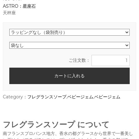
ま
ASTRO：星座石
す
天秤座
。
プ
レ
ゼ
ン
ト
や
引
ご注文数：
き
出
物
等
に
最
適
Category：
フレグランスソープ
,
ベビージェム
,
ベビージェム
な
宝
石
石
フレグランスソープ について
鹸
を
南フランスプロバンス地方、香水の都グラースから世界で一番美し
ぜ