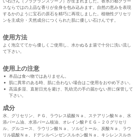
ひ
い石けん（フラグランスソープ）が生まれました。香水の都グラー
ご
スならではの上品な香りが全身を包み込みます。自然の恵みを表現
利
するかのように宝石の原石を精巧に再現しました。植物性グリセリ
用
ンを主成分・天然成分につくられた肌に優しい石けんです。
く
だ
さ
使用方法
い
。
よく泡立ててから優しくご使用し、水かぬるま湯で十分に洗い流し
て下さい。
使用上の注意
本品は食べ物ではありません。
肌に異常のある時、肌に合わない場合はご使用をおやめ下さい。
高温多湿、直射日光を避け、乳幼児の手の届かない所に保管して
下さい。
成分
水、グリセリン、ＰＧ、ラウレス硫酸Ｎａ、ステアリン酸Ｎａ、水
添パーム油、水添パーム核油、オレイン酸ＰＥＧ－２０グリセリ
ル、グルコース、ラウリン酸Ｎａ、ソルビトール、炭酸Ｎａ、ラウ
リル硫酸Ｎａ、ドデシルベンゼンスルホン酸Ｎａ、キシレンスルホ