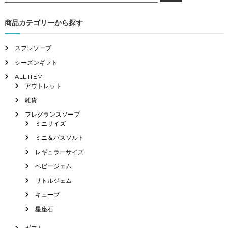
ゲ
対
象
商品カテゴリーから探す
:
ー
スフレソープ
シ
シーズンギフト
ALL ITEM
ョ
アウトレット
ン
雑貨
フレグランスソープ
ミニサイズ
ミニ＆バスソルト
レギュラーサイズ
ベビージェム
リトルジェム
キューブ
星座石