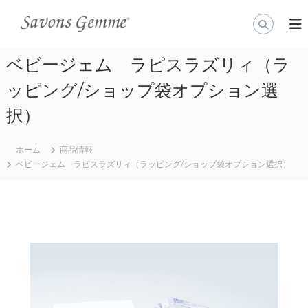
コ
ン
公
石
鹸
テ
式
の
ン
オ
通
ベビージェム ラピスラズリィ（ラ
ツ
ン
販
へ
（
ッピング/ショップ袋オプション選
ラ
ス
通
イ
キ
信
択）
ン
販
ッ
売
プ
ス
）
ホーム
商品情報
ト
な
ベビージェム ラピスラズリィ（ラッピング/ショップ袋オプション選択）
ア
ら
世
宝
界
石
で
石
一
番
鹸
美
『
し
S
い
宝
a
石
v
石