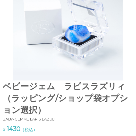
o
鹸
「
n
S
s
a
G
v
o
e
n
m
s
m
G
e
e
m
（
m
サ
e
」
ボ
。
ベビージェム ラピスラズリィ
ン
当
ジ
サ
（ラッピング/ショップ袋オプシ
イ
ェ
ト
ム
ョン選択）
で
）
は
、
BABY-GEMME LAPIS LAZULI
』
通
1430
¥
（税込）
販
で