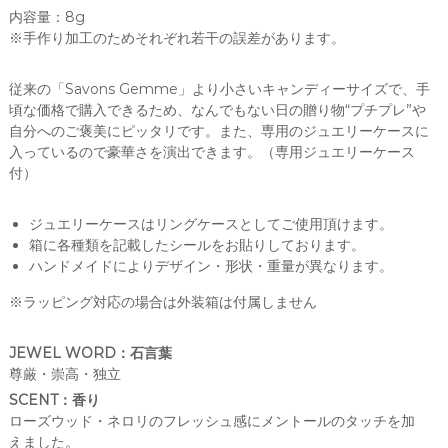
い
内容量：8g
つ
※手作り加工のためそれぞれ若干の誤差があります。
で
も
高
従来の「Savons Gemme」より小さいキャンディーサイズで、手
品
頃な価格で購入できるため、なんでもない日の贈り物“プチプレ”や
質
自分へのご褒美にピッタリです。また、専用のジュエリーケースに
の
入っているので豪華さを演出できます。（専用ジュエリーケース
宝
付）
石
石
鹸
ジュエリーケースはリングケースとしてご使用頂けます。
を
箱に各種類を記載したシールをお貼りしております。
販
ハンドメイドによりデザイン・形状・重量が異なります。
売
で
※ラッピング対応の場合は外装箱は付属しません
き
る
よ
JEWEL WORD：石言葉
う
尊厳・崇高・独立
努
め
SCENT：香り
て
ローズウッド・ネロリのフレッシュ感にメントールのタッチを加
お
えました。
り