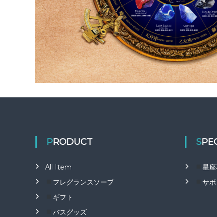
ト
で
は
、
通
販
で
い
つ
で
も
高
品
質
PRODUCT
SPE
の
宝
石
All Item
星座
石
フレグランスソープ
サボ
鹸
を
ギフト
販
バスグッズ
売