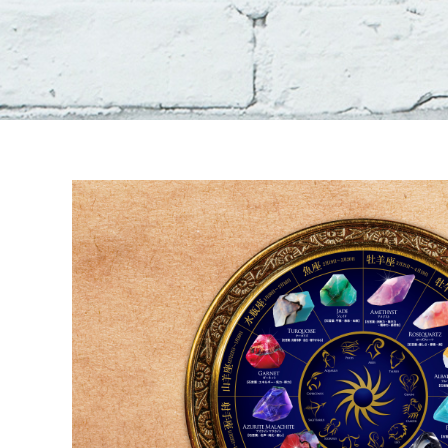
o
宝
n
石
s
石
G
鹸
e
「
S
m
a
m
v
e
o
（
n
サ
s
ボ
G
ン
e
m
ジ
m
ェ
e
ム
」
）
。
』
当
サ
イ