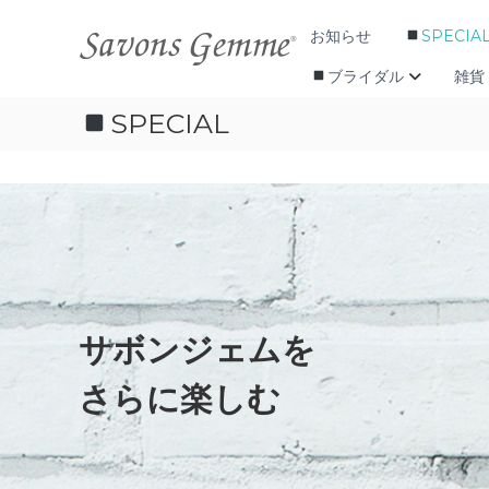
コ
公
石
ン
お知らせ
SPECIA
式
鹸
テ
の
オ
ブライダル
雑貨
ン
通
ン
ツ
販
SPECIAL
ラ
へ
（
ス
イ
通
キ
ン
信
ッ
ス
販
プ
ト
売
）
ア
な
宝
ら
石
世
石
サボンジェムを
界
鹸
で
『
一
さらに楽しむ
S
番
美
a
し
v
い